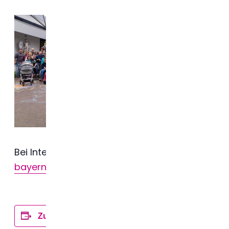
Bei Interesse bitte Anmeldung an
bayern@arthrogryposis.de
.
Zum Kalender hinzufügen