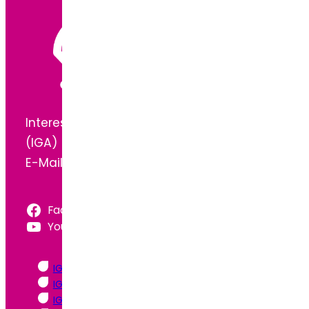
Interessengemeinschaft Arthrogryposis
(IGA) e.V.
E-Mail:
info@arthrogryposis.de
Facebook
YouTube
IGA Flyer | Deutsch
IGA Flyer | Englisch – English
IGA Flyer | Russisch – Pусский