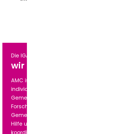
Die IGA –
wir freuen uns auf dich.
AMC ist selten und für jede*n Betroffene*n
individuell.
Gemeinsam unterstützen wir uns, die
Forschung und präsentieren uns als starke
Gemeinschaft. Wir bieten uns gegenseitig
Hilfe und ermöglichen durch ein
koordiniertes Auftreten gegenüber