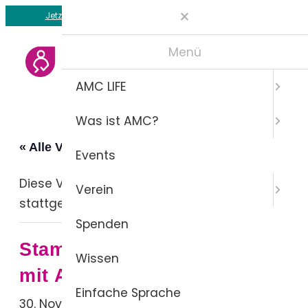
Jetzt Mitglied und Teil unserer Gemeinschaft werden
Menü
AMC LIFE
Was ist AMC?
« Alle Veranstaltungen
Events
Diese Veranstaltung hat bereits
Verein
stattgefunden.
Spenden
Stammtisch für Menschen
Wissen
mit AMC in Nürnberg
Einfache Sprache
30. November 2024 / 14:00
–
23:59