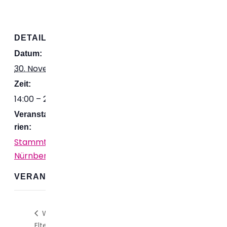
DETAILS
VERANSTALTER
Datum:
30. November 2024
Zeit:
14:00 – 23:59
Veranstaltungskatego
rien:
Stammtisch
Nürnberg
,
Treffen
VERANSTALTUNGSORT
Workshop für junge/neue
Katerfrühstück
Eltern
Online