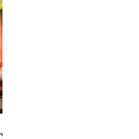
rühstück“
einladen.