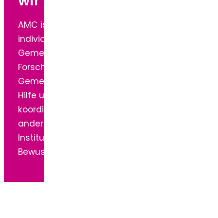
wir freuen uns auf dich.
AMC ist selten und für jede*n Betroffene*n
individuell.
Gemeinsam unterstützen wir uns, die
Forschung und präsentieren uns als starke
Gemeinschaft. Wir bieten uns gegenseitig
Hilfe und ermöglichen durch ein
koordiniertes Auftreten gegenüber
anderen Organisationen, Behörden,
Institutionen und Ärzt*innen mehr
Bewusstsein und Unterstützung.
Deshalb solltest du
Mitglied werden