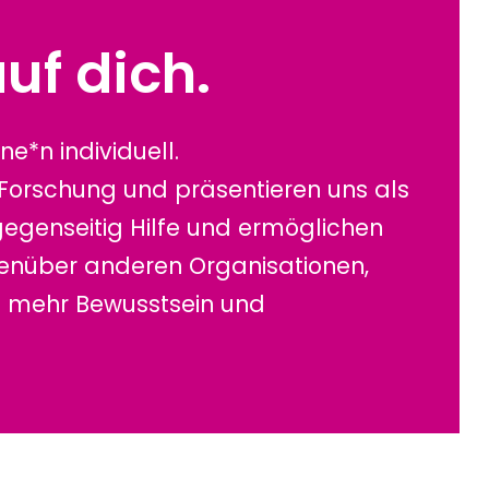
W
p
e
a
i
s
uf dich.
s
e
b
i
r
v
s
d
k
ne*n individuell.
t
e
m
z
s
 Forschung und präsentieren uns als
u
D
gegenseitig Hilfe und ermöglichen
t
e
genüber anderen Organisationen,
u
u
n
t
en mehr Bewusstsein und
:
s
R
c
e
h
c
e
h
n
t
B